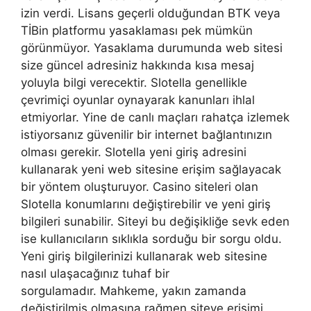
izin verdi. Lisans geçerli olduğundan BTK veya
TİBin platformu yasaklaması pek mümkün
görünmüyor. Yasaklama durumunda web sitesi
size güncel adresiniz hakkında kısa mesaj
yoluyla bilgi verecektir. Slotella genellikle
çevrimiçi oyunlar oynayarak kanunları ihlal
etmiyorlar. Yine de canlı maçları rahatça izlemek
istiyorsanız güvenilir bir internet bağlantınızın
olması gerekir. Slotella yeni giriş adresini
kullanarak yeni web sitesine erişim sağlayacak
bir yöntem oluşturuyor. Casino siteleri olan
Slotella konumlarını değiştirebilir ve yeni giriş
bilgileri sunabilir. Siteyi bu değişikliğe sevk eden
ise kullanıcıların sıklıkla sorduğu bir sorgu oldu.
Yeni giriş bilgilerinizi kullanarak web sitesine
nasıl ulaşacağınız tuhaf bir
sorgulamadır. Mahkeme, yakın zamanda
değiştirilmiş olmasına rağmen siteye erişimi