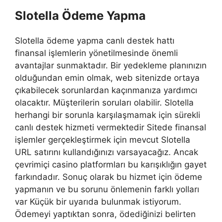
Slotella Ödeme Yapma
Slotella ödeme yapma canlı destek hattı
finansal işlemlerin yönetilmesinde önemli
avantajlar sunmaktadır. Bir yedekleme planınızın
olduğundan emin olmak, web sitenizde ortaya
çıkabilecek sorunlardan kaçınmanıza yardımcı
olacaktır. Müşterilerin soruları olabilir. Slotella
herhangi bir sorunla karşılaşmamak için sürekli
canlı destek hizmeti vermektedir Sitede finansal
işlemler gerçekleştirmek için mevcut Slotella
URL satırını kullandığınızı varsayacağız. Ancak
çevrimiçi casino platformları bu karışıklığın gayet
farkındadır. Sonuç olarak bu hizmet için ödeme
yapmanın ve bu sorunu önlemenin farklı yolları
var Küçük bir uyarıda bulunmak istiyorum.
Ödemeyi yaptıktan sonra, ödediğinizi belirten