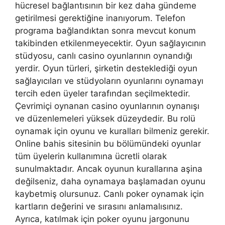
hücresel bağlantısının bir kez daha gündeme
getirilmesi gerektiğine inanıyorum. Telefon
programa bağlandıktan sonra mevcut konum
takibinden etkilenmeyecektir. Oyun sağlayıcının
stüdyosu, canlı casino oyunlarının oynandığı
yerdir. Oyun türleri, şirketin desteklediği oyun
sağlayıcıları ve stüdyoların oyunlarını oynamayı
tercih eden üyeler tarafından seçilmektedir.
Çevrimiçi oynanan casino oyunlarının oynanışı
ve düzenlemeleri yüksek düzeydedir. Bu rolü
oynamak için oyunu ve kuralları bilmeniz gerekir.
Online bahis sitesinin bu bölümündeki oyunlar
tüm üyelerin kullanımına ücretli olarak
sunulmaktadır. Ancak oyunun kurallarına aşina
değilseniz, daha oynamaya başlamadan oyunu
kaybetmiş olursunuz. Canlı poker oynamak için
kartların değerini ve sırasını anlamalısınız.
Ayrıca, katılmak için poker oyunu jargonunu