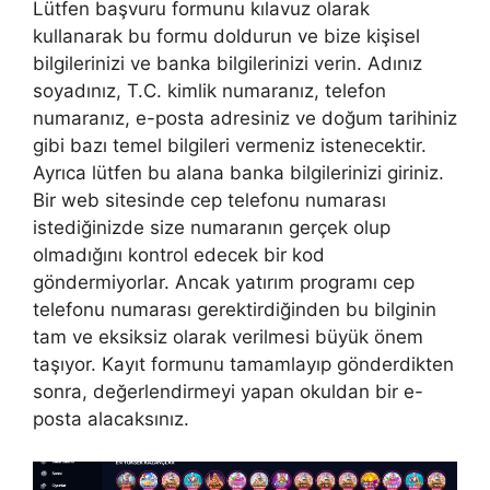
Lütfen başvuru formunu kılavuz olarak
kullanarak bu formu doldurun ve bize kişisel
bilgilerinizi ve banka bilgilerinizi verin. Adınız
soyadınız, T.C. kimlik numaranız, telefon
numaranız, e-posta adresiniz ve doğum tarihiniz
gibi bazı temel bilgileri vermeniz istenecektir.
Ayrıca lütfen bu alana banka bilgilerinizi giriniz.
Bir web sitesinde cep telefonu numarası
istediğinizde size numaranın gerçek olup
olmadığını kontrol edecek bir kod
göndermiyorlar. Ancak yatırım programı cep
telefonu numarası gerektirdiğinden bu bilginin
tam ve eksiksiz olarak verilmesi büyük önem
taşıyor. Kayıt formunu tamamlayıp gönderdikten
sonra, değerlendirmeyi yapan okuldan bir e-
posta alacaksınız.