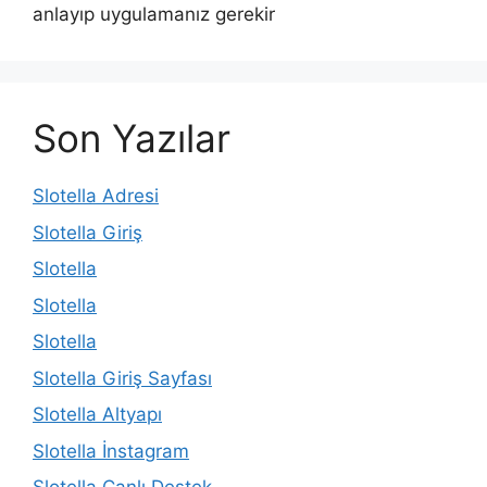
anlayıp uygulamanız gerekir
Son Yazılar
Slotella Adresi
Slotella Giriş
Slotella
Slotella
Slotella
Slotella Giriş Sayfası
Slotella Altyapı
Slotella İnstagram