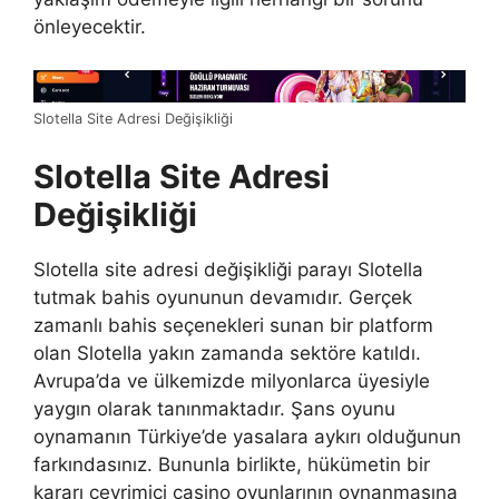
önleyecektir.
Slotella Site Adresi Değişikliği
Slotella Site Adresi
Değişikliği
Slotella site adresi değişikliği parayı Slotella
tutmak bahis oyununun devamıdır. Gerçek
zamanlı bahis seçenekleri sunan bir platform
olan Slotella yakın zamanda sektöre katıldı.
Avrupa’da ve ülkemizde milyonlarca üyesiyle
yaygın olarak tanınmaktadır. Şans oyunu
oynamanın Türkiye’de yasalara aykırı olduğunun
farkındasınız. Bununla birlikte, hükümetin bir
kararı çevrimiçi casino oyunlarının oynanmasına