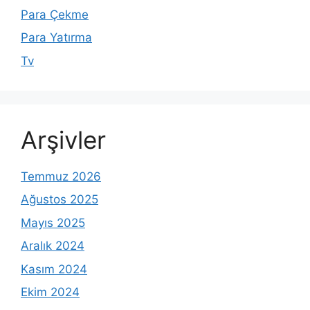
Para Çekme
Para Yatırma
Tv
Arşivler
Temmuz 2026
Ağustos 2025
Mayıs 2025
Aralık 2024
Kasım 2024
Ekim 2024