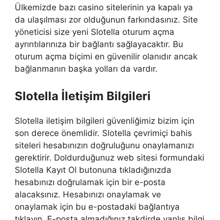
Ülkemizde bazı casino sitelerinin ya kapalı ya
da ulaşılması zor olduğunun farkındasınız. Site
yöneticisi size yeni Slotella oturum açma
ayrıntılarınıza bir bağlantı sağlayacaktır. Bu
oturum açma biçimi en güvenilir olanıdır ancak
bağlanmanın başka yolları da vardır.
Slotella İletişim Bilgileri
Slotella iletişim bilgileri güvenliğimiz bizim için
son derece önemlidir. Slotella çevrimiçi bahis
siteleri hesabınızın doğruluğunu onaylamanızı
gerektirir. Doldurduğunuz web sitesi formundaki
Slotella Kayıt Ol butonuna tıkladığınızda
hesabınızı doğrulamak için bir e-posta
alacaksınız. Hesabınızı onaylamak ve
onaylamak için bu e-postadaki bağlantıya
tıklayın. E-posta almadığınız takdirde yanlış bilgi