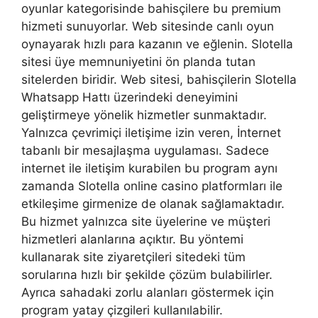
oyunlar kategorisinde bahisçilere bu premium
hizmeti sunuyorlar. Web sitesinde canlı oyun
oynayarak hızlı para kazanın ve eğlenin. Slotella
sitesi üye memnuniyetini ön planda tutan
sitelerden biridir. Web sitesi, bahisçilerin Slotella
Whatsapp Hattı üzerindeki deneyimini
geliştirmeye yönelik hizmetler sunmaktadır.
Yalnızca çevrimiçi iletişime izin veren, İnternet
tabanlı bir mesajlaşma uygulaması. Sadece
internet ile iletişim kurabilen bu program aynı
zamanda Slotella online casino platformları ile
etkileşime girmenize de olanak sağlamaktadır.
Bu hizmet yalnızca site üyelerine ve müşteri
hizmetleri alanlarına açıktır. Bu yöntemi
kullanarak site ziyaretçileri sitedeki tüm
sorularına hızlı bir şekilde çözüm bulabilirler.
Ayrıca sahadaki zorlu alanları göstermek için
program yatay çizgileri kullanılabilir.