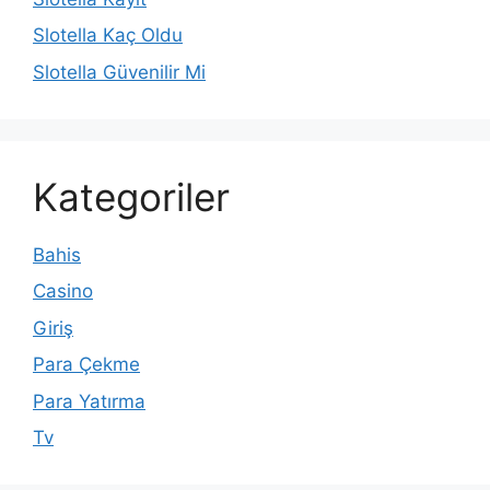
Slotella Kaç Oldu
Slotella Güvenilir Mi
Kategoriler
Bahis
Casino
Giriş
Para Çekme
Para Yatırma
Tv