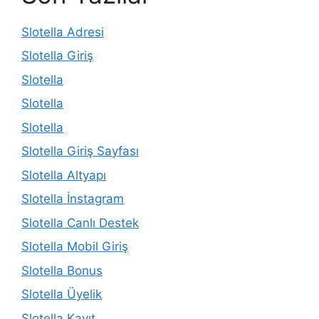
Slotella Adresi
Slotella Giriş
Slotella
Slotella
Slotella
Slotella Giriş Sayfası
Slotella Altyapı
Slotella İnstagram
Slotella Canlı Destek
Slotella Mobil Giriş
Slotella Bonus
Slotella Üyelik
Slotella Kayıt