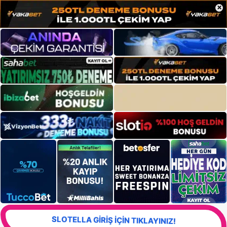
×
SLOTELLA GİRİŞ İÇİN TIKLAYINIZ!