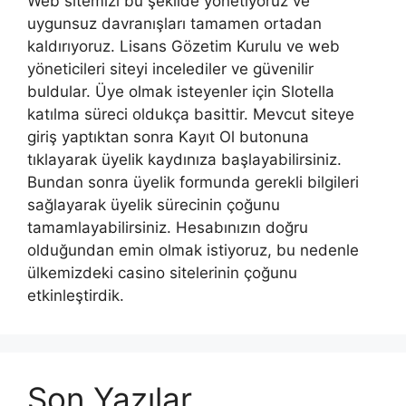
Web sitemizi bu şekilde yönetiyoruz ve
uygunsuz davranışları tamamen ortadan
kaldırıyoruz. Lisans Gözetim Kurulu ve web
yöneticileri siteyi incelediler ve güvenilir
buldular. Üye olmak isteyenler için Slotella
katılma süreci oldukça basittir. Mevcut siteye
giriş yaptıktan sonra Kayıt Ol butonuna
tıklayarak üyelik kaydınıza başlayabilirsiniz.
Bundan sonra üyelik formunda gerekli bilgileri
sağlayarak üyelik sürecinin çoğunu
tamamlayabilirsiniz. Hesabınızın doğru
olduğundan emin olmak istiyoruz, bu nedenle
ülkemizdeki casino sitelerinin çoğunu
etkinleştirdik.
Son Yazılar