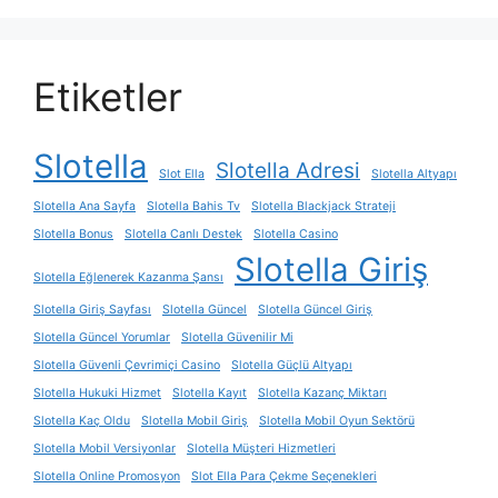
Etiketler
Slotella
Slotella Adresi
Slot Ella
Slotella Altyapı
Slotella Ana Sayfa
Slotella Bahis Tv
Slotella Blackjack Strateji
Slotella Bonus
Slotella Canlı Destek
Slotella Casino
Slotella Giriş
Slotella Eğlenerek Kazanma Şansı
Slotella Giriş Sayfası
Slotella Güncel
Slotella Güncel Giriş
Slotella Güncel Yorumlar
Slotella Güvenilir Mi
Slotella Güvenli Çevrimiçi Casino
Slotella Güçlü Altyapı
Slotella Hukuki Hizmet
Slotella Kayıt
Slotella Kazanç Miktarı
Slotella Kaç Oldu
Slotella Mobil Giriş
Slotella Mobil Oyun Sektörü
Slotella Mobil Versiyonlar
Slotella Müşteri Hizmetleri
Slotella Online Promosyon
Slot Ella Para Çekme Seçenekleri