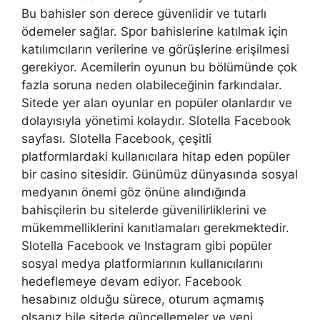
Bu bahisler son derece güvenlidir ve tutarlı
ödemeler sağlar. Spor bahislerine katılmak için
katılımcıların verilerine ve görüşlerine erişilmesi
gerekiyor. Acemilerin oyunun bu bölümünde çok
fazla soruna neden olabileceğinin farkındalar.
Sitede yer alan oyunlar en popüler olanlardır ve
dolayısıyla yönetimi kolaydır. Slotella Facebook
sayfası. Slotella Facebook, çeşitli
platformlardaki kullanıcılara hitap eden popüler
bir casino sitesidir. Günümüz dünyasında sosyal
medyanın önemi göz önüne alındığında
bahisçilerin bu sitelerde güvenilirliklerini ve
mükemmelliklerini kanıtlamaları gerekmektedir.
Slotella Facebook ve Instagram gibi popüler
sosyal medya platformlarının kullanıcılarını
hedeflemeye devam ediyor. Facebook
hesabınız olduğu sürece, oturum açmamış
olsanız bile sitede güncellemeler ve yeni