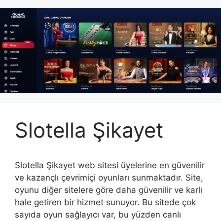
Slotella Şikayet
Slotella Şikayet web sitesi üyelerine en güvenilir
ve kazançlı çevrimiçi oyunları sunmaktadır. Site,
oyunu diğer sitelere göre daha güvenilir ve karlı
hale getiren bir hizmet sunuyor. Bu sitede çok
sayıda oyun sağlayıcı var, bu yüzden canlı