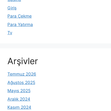
Giriş
Para Çekme
Para Yatırma
Tv
Arşivler
Temmuz 2026
Ağustos 2025
Mayıs 2025
Aralık 2024
Kasım 2024