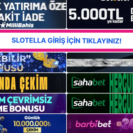
SLOTELLA GİRİŞ İÇİN TIKLAYINIZ!