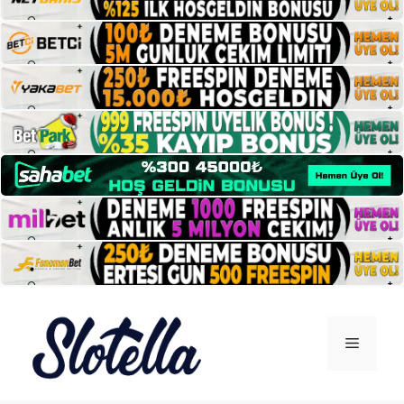
İçeriğe
atla
Menü