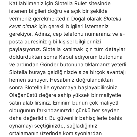
Katılabilmeniz için Slotella Rulet sitesinde
istenen bilgileri doğru ve açık bir şekilde
vermeniz gerekmektedir. Doğal olarak
Slotella
kayıt olmak
için gerekli bilgileri istemeniz
gerekiyor. Adınız, cep telefonu numaranız ve e-
posta adresiniz gibi kişisel bilgilerinizi
paylaşıyoruz. Slotella katılmak için tüm detayları
doldurduktan sonra Kabul ediyorum butonuna
ve ardından Gönder butonuna tıklamanız yeterli.
Slotella buraya geldiğinizde size birçok avantajı
hemen sunuyor. Hesabınız doğrulandıktan
sonra Slotella ile oynamaya başlayabilirsiniz.
Olağanüstü değere sahip yüksek bir maliyetle
satın alabilirsiniz. Eminim bunun çok maliyetli
olduğunun farkındasınızdır çünkü her şeyden
daha değerlidir. Bu güvenilir bahisçilerle bahis
oynamayı seçtiğinizde, sağladığımız
ortalamanın üzerinde komisyonlardan