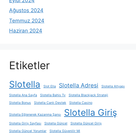
Eylül 2024
Ağustos 2024
Temmuz 2024
Haziran 2024
Etiketler
Slotella
Slotella Adresi
Slot Ella
Slotella Altyapı
Slotella Ana Sayfa
Slotella Bahis Tv
Slotella Blackjack Strateji
Slotella Bonus
Slotella Canlı Destek
Slotella Casino
Slotella Giriş
Slotella Eğlenerek Kazanma Şansı
Slotella Giriş Sayfası
Slotella Güncel
Slotella Güncel Giriş
Slotella Güncel Yorumlar
Slotella Güvenilir Mi