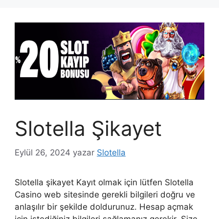
Slotella Şikayet
Eylül 26, 2024
yazar
Slotella
Slotella şikayet Kayıt olmak için lütfen Slotella
Casino web sitesinde gerekli bilgileri doğru ve
anlaşılır bir şekilde doldurunuz. Hesap açmak
için istediğiniz bilgileri sağlamanız gerekir. Size