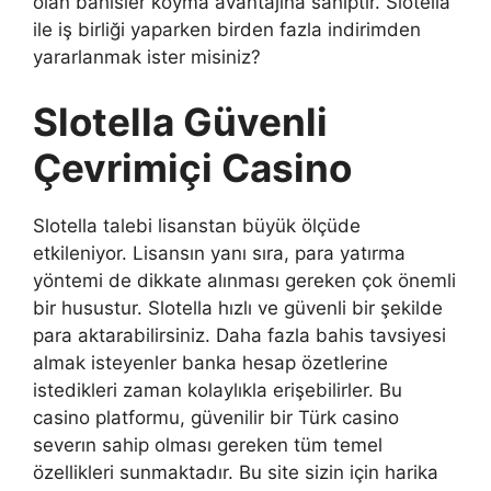
olan bahisler koyma avantajına sahiptir. Slotella
ile iş birliği yaparken birden fazla indirimden
yararlanmak ister misiniz?
Slotella Güvenli
Çevrimiçi Casino
Slotella talebi lisanstan büyük ölçüde
etkileniyor. Lisansın yanı sıra, para yatırma
yöntemi de dikkate alınması gereken çok önemli
bir husustur. Slotella hızlı ve güvenli bir şekilde
para aktarabilirsiniz. Daha fazla bahis tavsiyesi
almak isteyenler banka hesap özetlerine
istedikleri zaman kolaylıkla erişebilirler. Bu
casino platformu, güvenilir bir Türk casino
severın sahip olması gereken tüm temel
özellikleri sunmaktadır. Bu site sizin için harika