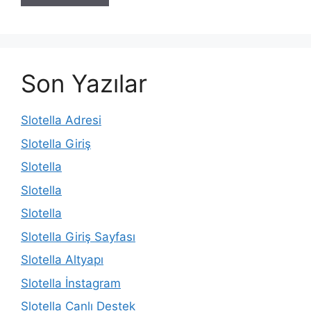
Son Yazılar
Slotella Adresi
Slotella Giriş
Slotella
Slotella
Slotella
Slotella Giriş Sayfası
Slotella Altyapı
Slotella İnstagram
Slotella Canlı Destek