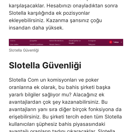
karşılaşacaklar. Hesabınızı onayladıktan sonra
Slotella karşılığında ek pozisyonlar
ekleyebilirsiniz. Kazanma şansınız çoğu
insandan daha yüksek.
Slotella Güvenliği
Slotella Güvenliği
Slotella Com un komisyonları ve poker
oranlarına ek olarak, bu bahis şirketi başka
yararlı bilgiler sağlıyor mu? Alacağınız ek
avantajlardan çok şey kazanabilirsiniz. Bu
avantajların yanı sıra diğer birçok fonksiyona da
erişebilirsiniz. Bu şirketi tercih eden tüm Slotella
kullanıcıları şüphesiz bahis piyasasındaki
avantajlı oranların tadını çıkaracaklar. Slotella