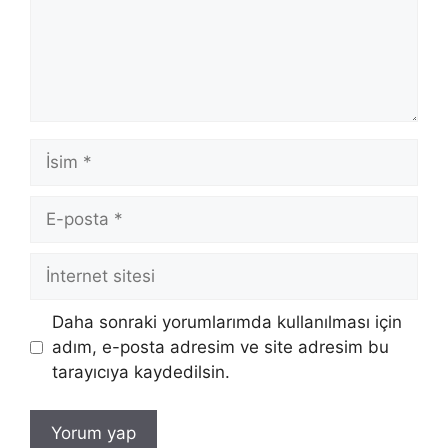
İsim
E-
posta
İnternet
sitesi
Daha sonraki yorumlarımda kullanılması için
adım, e-posta adresim ve site adresim bu
tarayıcıya kaydedilsin.