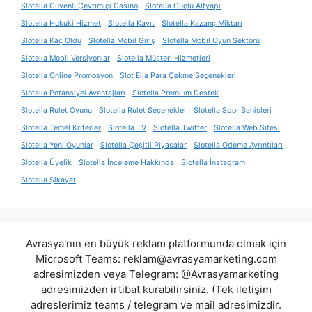
Slotella Güvenli Çevrimiçi Casino
Slotella Güçlü Altyapı
Slotella Hukuki Hizmet
Slotella Kayıt
Slotella Kazanç Miktarı
Slotella Kaç Oldu
Slotella Mobil Giriş
Slotella Mobil Oyun Sektörü
Slotella Mobil Versiyonlar
Slotella Müşteri Hizmetleri
Slotella Online Promosyon
Slot Ella Para Çekme Seçenekleri
Slotella Potansiyel Avantajları
Slotella Premium Destek
Slotella Rulet Oyunu
Slotella Rulet Seçenekler
Slotella Spor Bahisleri
Slotella Temel Kriterler
Slotella TV
Slotella Twitter
Slotella Web Sitesi
Slotella Yeni Oyunlar
Slotella Çeşitli Piyasalar
Slotella Ödeme Ayrıntıları
Slotella Üyelik
Slotella İnceleme Hakkında
Slotella İnstagram
Slotella Şikayet
Avrasya'nın en büyük reklam platformunda olmak için
Microsoft Teams:
reklam@avrasyamarketing.com
adresimizden veya Telegram: @Avrasyamarketing
adresimizden irtibat kurabilirsiniz. (Tek iletişim
adreslerimiz teams / telegram ve mail adresimizdir.