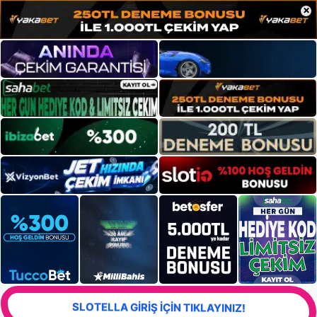
×
SLOTELLA GİRİŞ İÇİN TIKLAYINIZ!