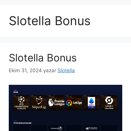
Slotella Bonus
Slotella Bonus
Ekim 31, 2024
yazar
Slotella