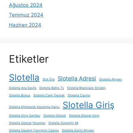
Ağustos 2024
Temmuz 2024
Haziran 2024
Etiketler
Slotella
Slotella Adresi
Slot Ella
Slotella Altyapı
Slotella Ana Sayfa
Slotella Bahis Tv
Slotella Blackjack Strateji
Slotella Bonus
Slotella Canlı Destek
Slotella Casino
Slotella Giriş
Slotella Eğlenerek Kazanma Şansı
Slotella Giriş Sayfası
Slotella Güncel
Slotella Güncel Giriş
Slotella Güncel Yorumlar
Slotella Güvenilir Mi
Slotella Güvenli Çevrimiçi Casino
Slotella Güçlü Altyapı