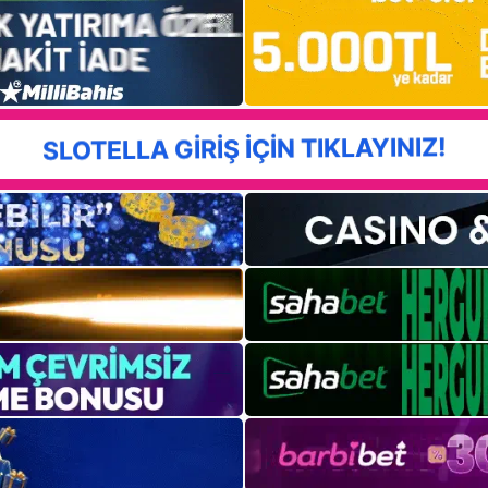
SLOTELLA GİRİŞ İÇİN TIKLAYINIZ!