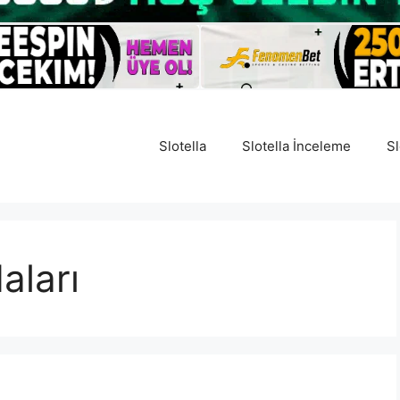
Slotella
Slotella İnceleme
Sl
aları