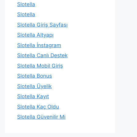
Slotella
Slotella
Slotella Giriş Sayfası
Slotella Altyapı
Slotella İnstagram
Slotella Canlı Destek
Slotella Mobil Giriş
Slotella Bonus
Slotella Üyelik
Slotella Kayıt
Slotella Kaç Oldu
Slotella Güvenilir Mi