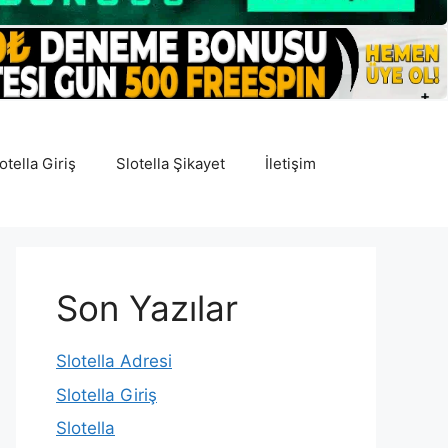
otella Giriş
Slotella Şikayet
İletişim
Son Yazılar
Slotella Adresi
Slotella Giriş
Slotella