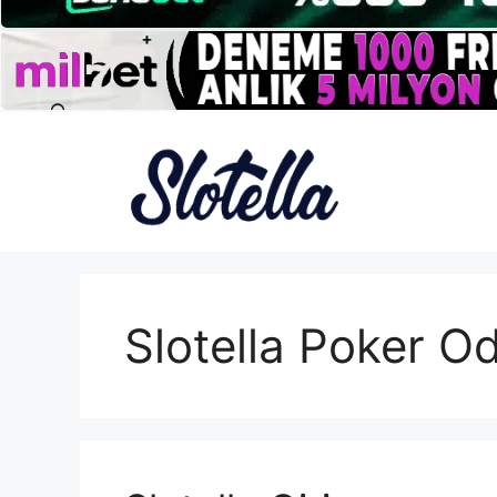
İçeriğe
atla
Slotella Poker Od