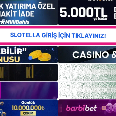
SLOTELLA GİRİŞ İÇİN TIKLAYINIZ!