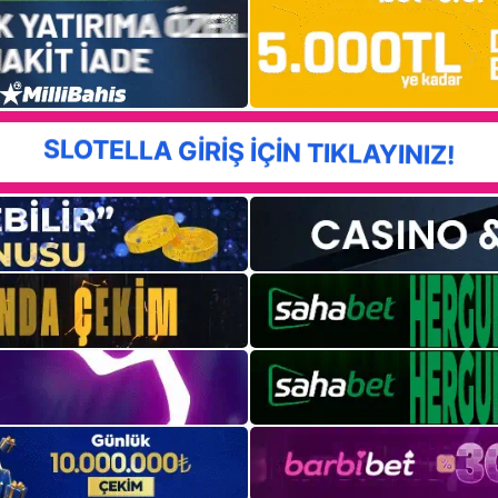
SLOTELLA GİRİŞ İÇİN TIKLAYINIZ!