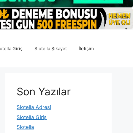
otella Giriş
Slotella Şikayet
İletişim
Son Yazılar
Slotella Adresi
Slotella Giriş
Slotella