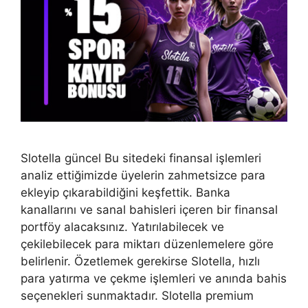
Slotella güncel Bu sitedeki finansal işlemleri
analiz ettiğimizde üyelerin zahmetsizce para
ekleyip çıkarabildiğini keşfettik. Banka
kanallarını ve sanal bahisleri içeren bir finansal
portföy alacaksınız. Yatırılabilecek ve
çekilebilecek para miktarı düzenlemelere göre
belirlenir. Özetlemek gerekirse Slotella, hızlı
para yatırma ve çekme işlemleri ve anında bahis
seçenekleri sunmaktadır. Slotella premium