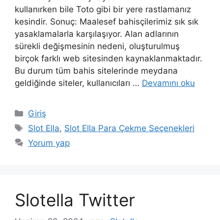
kullanırken bile Toto gibi bir yere rastlamanız
kesindir. Sonuç: Maalesef bahisçilerimiz sık sık
yasaklamalarla karşılaşıyor. Alan adlarının
sürekli değişmesinin nedeni, oluşturulmuş
birçok farklı web sitesinden kaynaklanmaktadır.
Bu durum tüm bahis sitelerinde meydana
geldiğinde siteler, kullanıcıları …
Devamını oku
Kategoriler
Giriş
Etiketler
Slot Ella
,
Slot Ella Para Çekme Seçenekleri
Yorum yap
Slotella Twitter