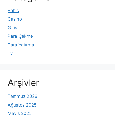
Bahis
Casino
Giriş
Para Çekme
Para Yatırma
Tv
Arşivler
Temmuz 2026
Ağustos 2025
Mayıs 2025