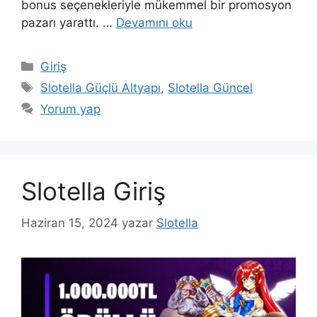
bonus seçenekleriyle mükemmel bir promosyon
pazarı yarattı. …
Devamını oku
Kategoriler
Giriş
Etiketler
Slotella Güçlü Altyapı
,
Slotella Güncel
Yorum yap
Slotella Giriş
Haziran 15, 2024
yazar
Slotella