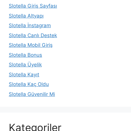
Slotella Giriş Sayfası
Slotella Altyapı
Slotella İnstagram
Slotella Canlı Destek
Slotella Mobil Giriş
Slotella Bonus
Slotella Üyelik
Slotella Kayıt
Slotella Kaç Oldu
Slotella Güvenilir Mi
Kategoriler