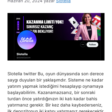
Haziran 20, 2024
yazar
Slotella
Slotella twitter Bu, oyun dünyasında son derece
saygı duyulan bir yaklaşımdır. Sisteme ne kadar
yatırım yapmak istediğimi hesaplayıp oynamaya
başlayabilirim. Kazanamazsanız, bir sonraki
turdan önce yatırdığınızın iki katı kadar bahis
yatırmanız gerekir. Bir kez daha kaybederseniz,
ilk depozitonun iki katını yatırmanız gerekecektir.