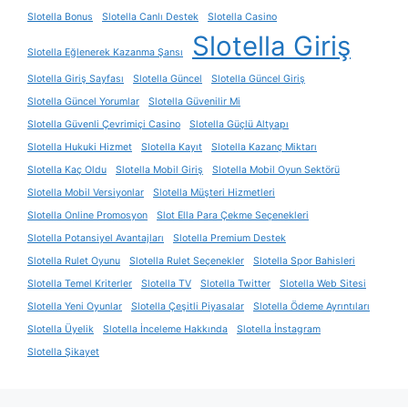
Slotella Bonus
Slotella Canlı Destek
Slotella Casino
Slotella Giriş
Slotella Eğlenerek Kazanma Şansı
Slotella Giriş Sayfası
Slotella Güncel
Slotella Güncel Giriş
Slotella Güncel Yorumlar
Slotella Güvenilir Mi
Slotella Güvenli Çevrimiçi Casino
Slotella Güçlü Altyapı
Slotella Hukuki Hizmet
Slotella Kayıt
Slotella Kazanç Miktarı
Slotella Kaç Oldu
Slotella Mobil Giriş
Slotella Mobil Oyun Sektörü
Slotella Mobil Versiyonlar
Slotella Müşteri Hizmetleri
Slotella Online Promosyon
Slot Ella Para Çekme Seçenekleri
Slotella Potansiyel Avantajları
Slotella Premium Destek
Slotella Rulet Oyunu
Slotella Rulet Seçenekler
Slotella Spor Bahisleri
Slotella Temel Kriterler
Slotella TV
Slotella Twitter
Slotella Web Sitesi
Slotella Yeni Oyunlar
Slotella Çeşitli Piyasalar
Slotella Ödeme Ayrıntıları
Slotella Üyelik
Slotella İnceleme Hakkında
Slotella İnstagram
Slotella Şikayet