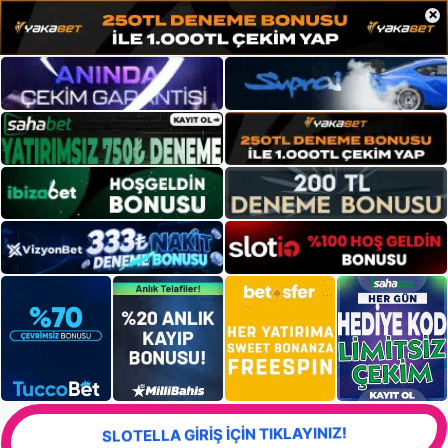
×
SLOTELLA GİRİŞ İÇİN TIKLAYINIZ!