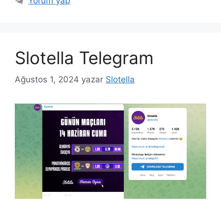
Yorum yap
Slotella Telegram
Ağustos 1, 2024
yazar
Slotella