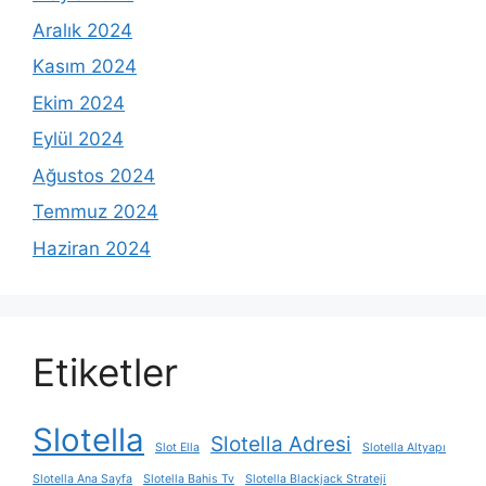
Aralık 2024
Kasım 2024
Ekim 2024
Eylül 2024
Ağustos 2024
Temmuz 2024
Haziran 2024
Etiketler
Slotella
Slotella Adresi
Slot Ella
Slotella Altyapı
Slotella Ana Sayfa
Slotella Bahis Tv
Slotella Blackjack Strateji